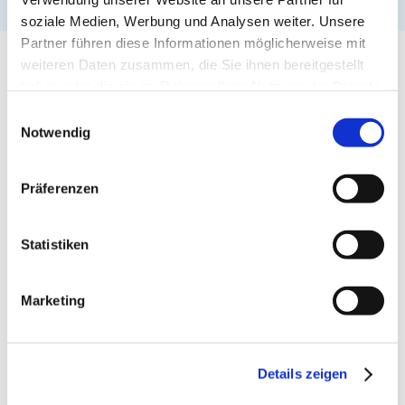
soziale Medien, Werbung und Analysen weiter. Unsere
Partner führen diese Informationen möglicherweise mit
weiteren Daten zusammen, die Sie ihnen bereitgestellt
haben oder die sie im Rahmen Ihrer Nutzung der Dienste
GESCHÄFTE
gesammelt haben.
Einwilligungsauswahl
Notwendig
Präferenzen
Statistiken
Marketing
Suchen
Details zeigen