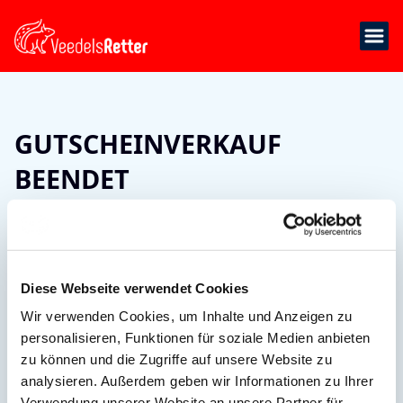
GUTSCHEINVERKAUF
BEENDET
Liebe Veedelsretter:innen,
der Verkauf von Gutscheinen über die Veedelsretter-
Plattform ist eingestellt.
Diese Webseite verwendet Cookies
Bereits erworbene Gutscheine können
Wir verwenden Cookies, um Inhalte und Anzeigen zu
selbstverständlich weiterhin eingelöst werden.
Bitte beachtet hierbei unbedingt die Gültigkeitsdauer
personalisieren, Funktionen für soziale Medien anbieten
von 3 Jahren ab Kaufdatum.
zu können und die Zugriffe auf unsere Website zu
analysieren. Außerdem geben wir Informationen zu Ihrer
Verwendung unserer Website an unsere Partner für