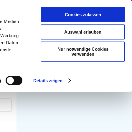
utscheine abrufen
Anmelden für Inhaber
Cookies zulassen
le Medien
ir
Auswahl erlauben
, Werbung
ren Daten
Nur notwendige Cookies
ienste
verwenden
g
Details zeigen